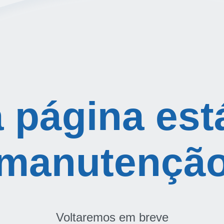
a página est
manutençã
Voltaremos em breve