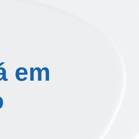
á em
o